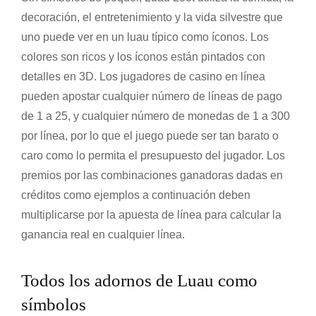
decoración, el entretenimiento y la vida silvestre que
uno puede ver en un luau típico como íconos. Los
colores son ricos y los íconos están pintados con
detalles en 3D. Los jugadores de casino en línea
pueden apostar cualquier número de líneas de pago
de 1 a 25, y cualquier número de monedas de 1 a 300
por línea, por lo que el juego puede ser tan barato o
caro como lo permita el presupuesto del jugador. Los
premios por las combinaciones ganadoras dadas en
créditos como ejemplos a continuación deben
multiplicarse por la apuesta de línea para calcular la
ganancia real en cualquier línea.
Todos los adornos de Luau como
símbolos