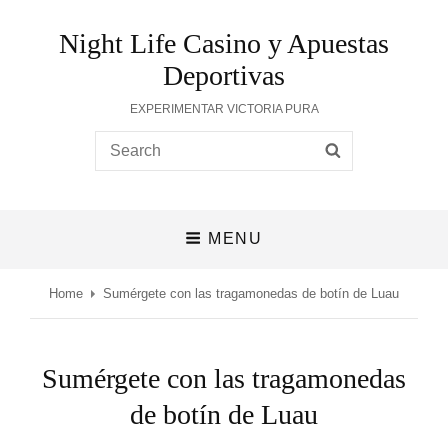
Night Life Casino y Apuestas
Deportivas
EXPERIMENTAR VICTORIA PURA
Search
SEARCH
for:
MENU
Home
Sumérgete con las tragamonedas de botín de Luau
Sumérgete con las tragamonedas
de botín de Luau