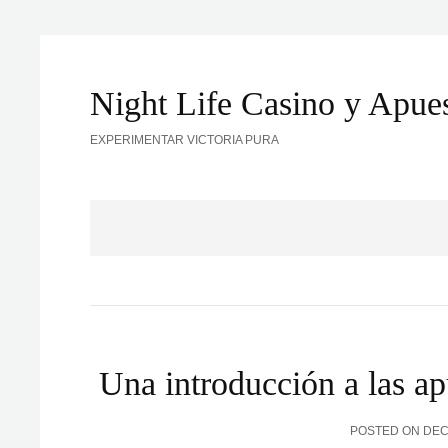
Night Life Casino y Apue
EXPERIMENTAR VICTORIA PURA
Una introducción a las a
POS
POSTED ON
DEC