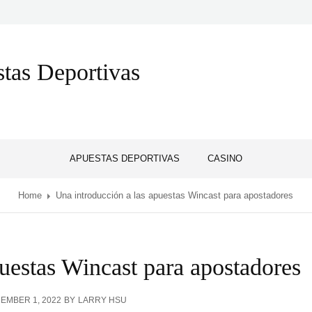
stas Deportivas
APUESTAS DEPORTIVAS
CASINO
Home
Una introducción a las apuestas Wincast para apostadores
puestas Wincast para apostadores
TED
EMBER 1, 2022
BY
LARRY HSU