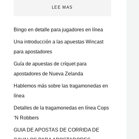
LEE MAS
Bingo en detalle para jugadores en línea
Una introducción a las apuestas Wincast
para apostadores
Guía de apuestas de críquet para
apostadores de Nueva Zelanda
Hablemos más sobre las tragamonedas en
línea
Detalles de la tragamonedas en línea Cops
‘N Robbers
GUIA DE APOSTAS DE CORRIDA DE