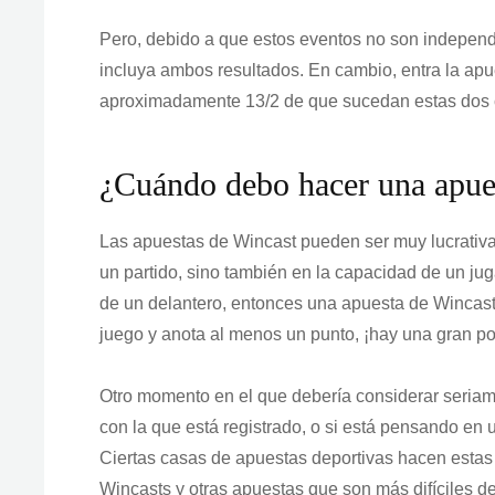
Pero, debido a que estos eventos no son independi
incluya ambos resultados. En cambio, entra la apu
aproximadamente 13/2 de que sucedan estas dos 
¿Cuándo debo hacer una apue
Las apuestas de Wincast pueden ser muy lucrativa
un partido, sino también en la capacidad de un jug
de un delantero, entonces una apuesta de Wincast 
juego y anota al menos un punto, ¡hay una gran po
Otro momento en el que debería considerar seriame
con la que está registrado, o si está pensando en 
Ciertas casas de apuestas deportivas hacen estas 
Wincasts y otras apuestas que son más difíciles de