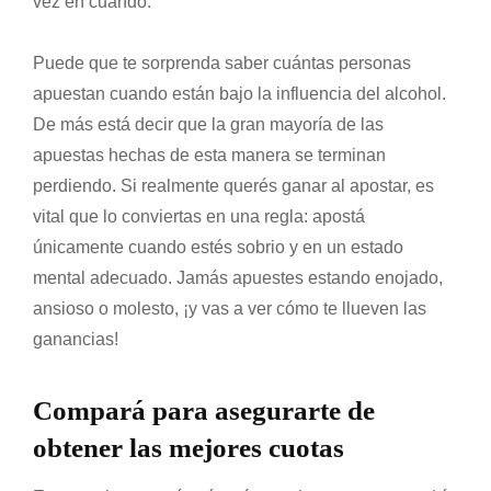
vez en cuando.
Puede que te sorprenda saber cuántas personas
apuestan cuando están bajo la influencia del alcohol.
De más está decir que la gran mayoría de las
apuestas hechas de esta manera se terminan
perdiendo. Si realmente querés ganar al apostar, es
vital que lo conviertas en una regla: apostá
únicamente cuando estés sobrio y en un estado
mental adecuado. Jamás apuestes estando enojado,
ansioso o molesto, ¡y vas a ver cómo te llueven las
ganancias!
Compará para asegurarte de
obtener las mejores cuotas