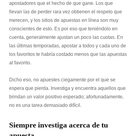
apostadores que el hecho de que gane. Los que
llevan las de perder rara vez obtienen el respeto que
merecen, y los sitios de apuestas en línea son muy
conscientes de esto. Es por eso que teniéndolo en
cuenta, generalmente ajustan un poco las cuotas. En
las últimas temporadas, apostar a todos y cada uno de
los favoritos te habría costado menos que las apuestas
al favorito.
Dicho eso, no apuestes ciegamente por el que se
espera que pierda. Investiga y encuentra aquellos que
brindan un valor positivo esperado; afortunadamente,
no es una tarea demasiado difícil.
Siempre investiga acerca de tu
apuesta