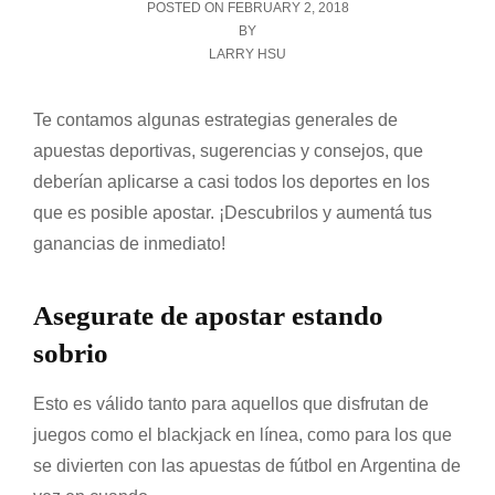
POSTED
POSTED ON
FEBRUARY 2, 2018
ON
BY
LARRY HSU
Te contamos algunas estrategias generales de
apuestas deportivas, sugerencias y consejos, que
deberían aplicarse a casi todos los deportes en los
que es posible apostar. ¡Descubrilos y aumentá tus
ganancias de inmediato!
Asegurate de apostar estando
sobrio
Esto es válido tanto para aquellos que disfrutan de
juegos como el blackjack en línea, como para los que
se divierten con las apuestas de fútbol en Argentina de