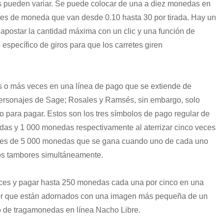
as pueden variar. Se puede colocar de una a diez monedas en
ores de moneda que van desde 0.10 hasta 30 por tirada. Hay un
postar la cantidad máxima con un clic y una función de
specífico de giros para que los carretes giren
es o más veces en una línea de pago que se extiende de
 personajes de Sage; Rosales y Ramsés, sin embargo, solo
 para pagar. Estos son los tres símbolos de pago regular de
s y 1 000 monedas respectivamente al aterrizar cinco veces
r es de 5 000 monedas que se gana cuando uno de cada uno
 los tambores simultáneamente.
eces y pagar hasta 250 monedas cada una por cinco en una
alor que están adornados con una imagen más pequeña de un
go de tragamonedas en línea Nacho Libre.