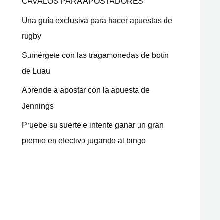
CAVALOS PARA APOSTADORES
Una guía exclusiva para hacer apuestas de
rugby
Sumérgete con las tragamonedas de botín
de Luau
Aprende a apostar con la apuesta de
Jennings
Pruebe su suerte e intente ganar un gran
premio en efectivo jugando al bingo